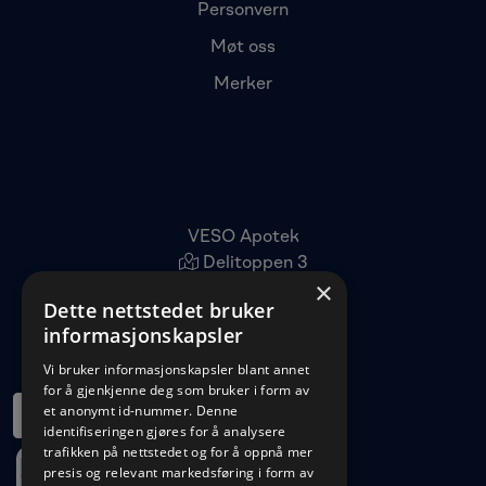
Personvern
Møt oss
Merker
VESO Apotek
Delitoppen 3
×
1540 Vestby
Dette nettstedet bruker
22 96 11 00
informasjonskapsler
kundeservice@veso.no
Vi bruker informasjonskapsler blant annet
for å gjenkjenne deg som bruker i form av
et anonymt id-nummer. Denne
identifiseringen gjøres for å analysere
trafikken på nettstedet og for å oppnå mer
presis og relevant markedsføring i form av