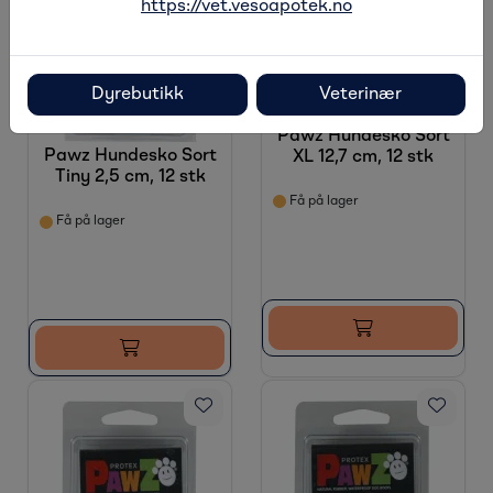
https://vet.vesoapotek.no
Dyrebutikk
Veterinær
Pawz Hundesko Sort
Pawz Hundesko Sort
XL 12,7 cm, 12 stk
Tiny 2,5 cm, 12 stk
Få på lager
Få på lager