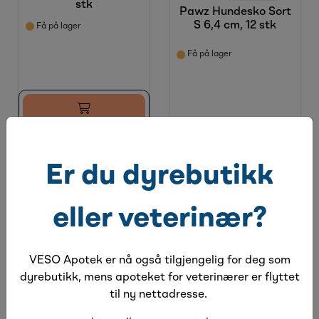
stk
Pawz Hundesko Sort
S 6,4 cm, 12 stk
Få på lager
Få på lager
Er du dyrebutikk
eller veterinær?
VESO Apotek er nå også tilgjengelig for deg som
dyrebutikk, mens apoteket for veterinærer er flyttet
til ny nettadresse.