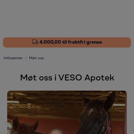
Skip to main content
Fôrtilskudd
Pleieprodukter
4.000,00 til fraktfri grense
Sårstell
Infosenter
Møt oss
Stressdempende
Møt oss i VESO Apotek
Øvrige varer
Nyheter
Kampanjer