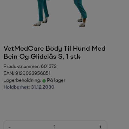
Sesongvarer
Salgsvarer
VetMedCare Body Til Hund Med
Bein Og Glidelås S, 1 stk
Produktnummer:
601372
EAN:
9120026956851
Lagerbeholdning:
På lager
Holdbarhet:
31.12.2030
-
+