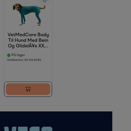
VetMedCare Body
Til Hund Med Bein
Og GlidelÃ¥s XXL,
1 stk
På lager
Holdbarhet:
30.04.2030