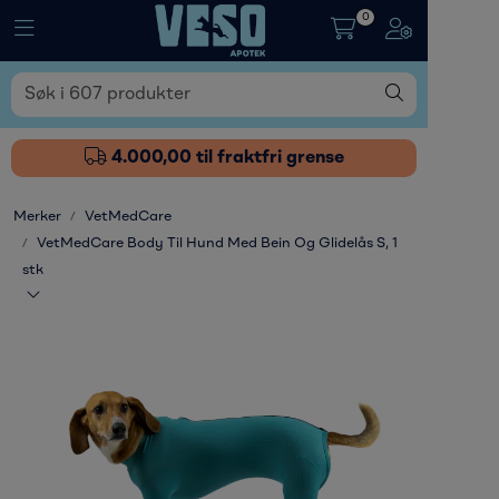
Skip to main content
0
Toggle navigation
Toggle naviga
Fôrtilskudd
Pleieprodukter
4.000,00 til fraktfri grense
Sårstell
Merker
VetMedCare
VetMedCare Body Til Hund Med Bein Og Glidelås S, 1
stk
Stressdempende
Øvrige varer
Nyheter
Kampanjer