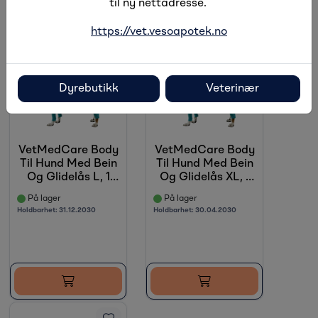
til ny nettadresse.
https://vet.vesoapotek.no
Tilbud
Dyrebutikk
Veterinær
VetMedCare Body
VetMedCare Body
Til Hund Med Bein
Til Hund Med Bein
Og Glidelås L, 1
Og Glidelås XL, 1
stk
stk
På lager
På lager
Holdbarhet:
31.12.2030
Holdbarhet:
30.04.2030