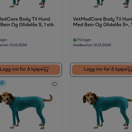
edCare Body Til Hund
VetMedCare Body Til Hun
Bein Og Glidelås S, 1 stk
Med Bein Og Glidelås S+, 1
ager
På lager
arhet:
31.12.2030
Holdbarhet:
31.12.2030
Logg inn for å kjøpe
Logg inn for å kjøpe
ud