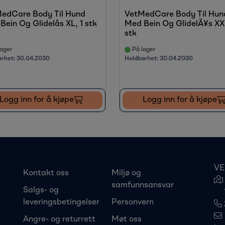
edCare Body Til Hund
VetMedCare Body Til Hun
Bein Og Glidelås XL, 1 stk
Med Bein Og GlidelÃ¥s XXL
stk
ager
På lager
arhet:
30.04.2030
Holdbarhet:
30.04.2030
Logg inn for å kjøpe
Logg inn for å kjøpe
VE
Kontakt oss
Miljø og
samfunnsansvar
Salgs- og
leveringsbetingelser
Personvern
Angre- og returrett
Møt oss