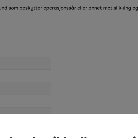
und som beskytter operasjonssår eller annet mot slikking og