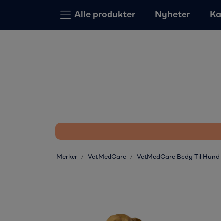
Skip to main content
Alle produkter
Nyheter
Ka
Merker
VetMedCare
VetMedCare Body Til Hund M