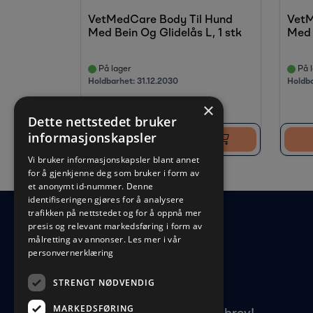
VetMedCare Body Til Hund
VetM
Med Bein Og Glidelås L, 1 stk
Med 
På lager
På l
Holdbarhet:
31.12.2030
Holdb
×
Dette nettstedet bruker
informasjonskapsler
Logg inn for å kjøpe
Vi bruker informasjonskapsler blant annet
for å gjenkjenne deg som bruker i form av
et anonymt id-nummer. Denne
identifiseringen gjøres for å analysere
trafikken på nettstedet og for å oppnå mer
presis og relevant markedsføring i form av
målretting av annonser.
Les mer i vår
personvernerklæring
STRENGT NØDVENDIG
MARKEDSFØRING