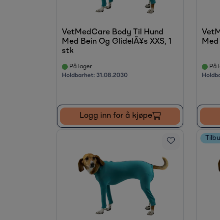
VetMedCare Body Til Hund
VetM
Med Bein Og GlidelÃ¥s XXS, 1
Med 
stk
På lager
På l
Holdbarhet:
31.08.2030
Holdb
Logg inn for å kjøpe
Tilb