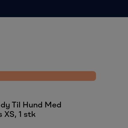
0
Infosenter
Favoritter
Logg inn
dy Til Hund Med
 XS, 1 stk