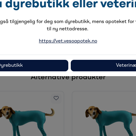
u dyrebutikk eller veter
så tilgjengelig for deg som dyrebutikk, mens apoteket for v
til ny nettadresse.
https://vet.vesoapotek.no
yrebutikk
Veterin
Alternative produkter