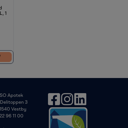
d
, 1
SO Apotek
Delitoppen 3
1540 Vestby
22 96 11 00