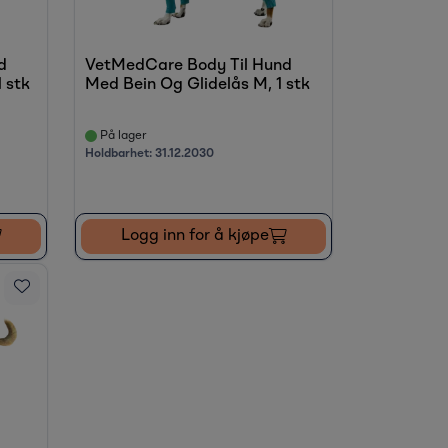
d
VetMedCare Body Til Hund
 stk
Med Bein Og Glidelås M, 1 stk
På lager
Holdbarhet:
31.12.2030
Logg inn for å kjøpe