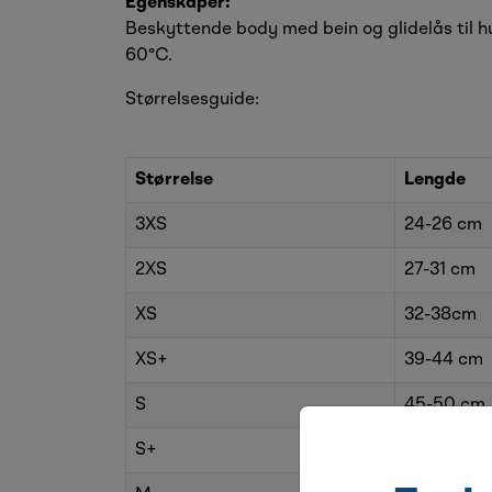
Egenskaper:
Beskyttende body med bein og glidelås til h
60°C.
Størrelsesguide:
Størrelse
Lengde
3XS
24-26 cm
2XS
27-31 cm
XS
32-38cm
XS+
39-44 cm
S
45-50 cm
S+
51-54 cm