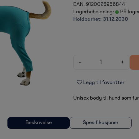
EAN:
9120026956844
Lagerbeholdning:
På lage
Holdbarhet:
31.12.2030
-
+
Legg til favoritter
Unisex body til hund som fun
Beskrivelse
Spesifikasjoner