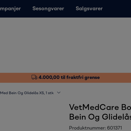
mpanjer
Sesongvarer
Salgsvarer
4.000,00 til fraktfri grense
ed Bein Og Glidelås XS, 1 stk
VetMedCare Bo
Bein Og Glidelås
Produktnummer:
601371