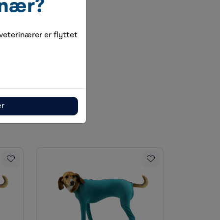
inær?
eterinærer er flyttet
ær