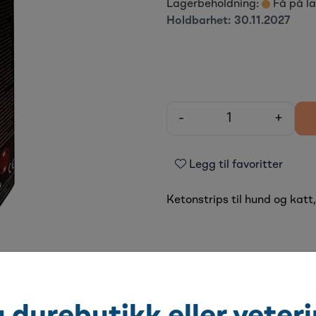
Lagerbeholdning:
Få på l
Holdbarhet:
30.11.2027
-
+
Legg til favoritter
Ketonstrips til hund og katt