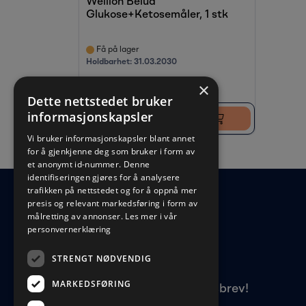
Wellion Belua
Glukose+Ketosemåler, 1 stk
Få på lager
Holdbarhet:
31.03.2030
×
Dette nettstedet bruker
informasjonskapsler
Logg inn for å kjøpe
Vi bruker informasjonskapsler blant annet
for å gjenkjenne deg som bruker i form av
et anonymt id-nummer. Denne
identifiseringen gjøres for å analysere
trafikken på nettstedet og for å oppnå mer
presis og relevant markedsføring i form av
målretting av annonser.
Les mer i vår
personvernerklæring
STRENGT NØDVENDIG
MARKEDSFØRING
Meld deg på vårt nyhetsbrev!