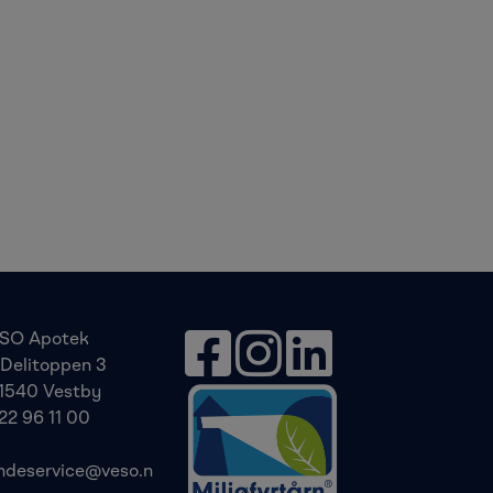
SO Apotek
Delitoppen 3
1540 Vestby
22 96 11 00
ndeservice@veso.n