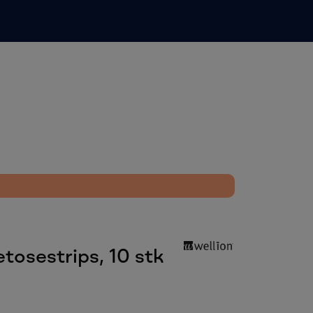
0
Infosenter
Favoritter
Logg inn
tosestrips, 10 stk