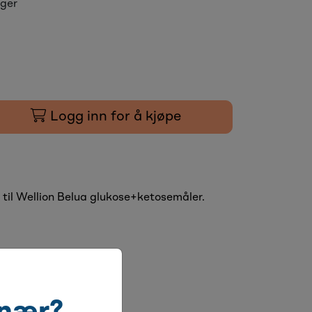
ager
Logg inn for å kjøpe
, til Wellion Belua glukose+ketosemåler.