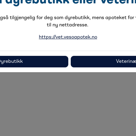
u dyrebutikk eller veter
skrivelse
Spesifikasjoner
Dokumenta
så tilgjengelig for deg som dyrebutikk, mens apoteket for v
til ny nettadresse.
t. Følger med kalibreringschiper til hund og katt for å sik
blod, og gir resultatet innen 8 sekunder.
https://vet.vesoapotek.no
Tilbehørsprodukter
yrebutikk
Veterin