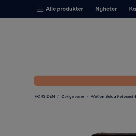
Skip to main content
Alle produkter
Nyheter
Ka
FORSIDEN
Øvrige varer
Wellion Belua Ketosestri