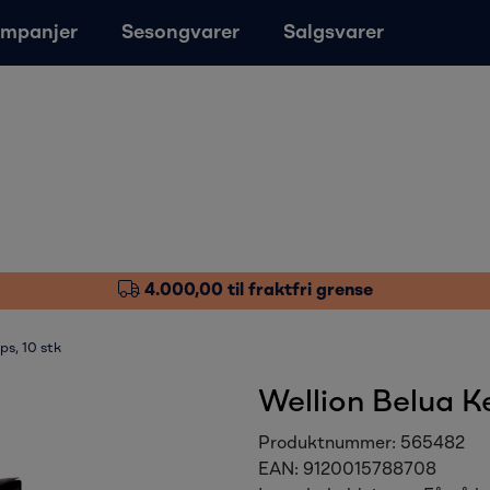
mpanjer
Sesongvarer
Salgsvarer
4.000,00 til fraktfri grense
ps, 10 stk
Wellion Belua Ke
Produktnummer:
565482
EAN:
9120015788708