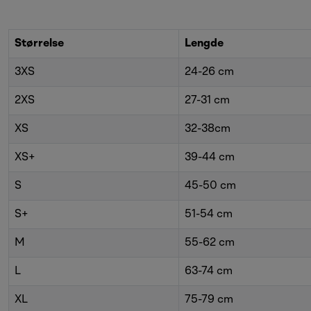
Størrelse
Lengde
3XS
24-26 cm
2XS
27-31 cm
XS
32-38cm
XS+
39-44 cm
S
45-50 cm
S+
51-54 cm
M
55-62 cm
L
63-74 cm
XL
75-79 cm