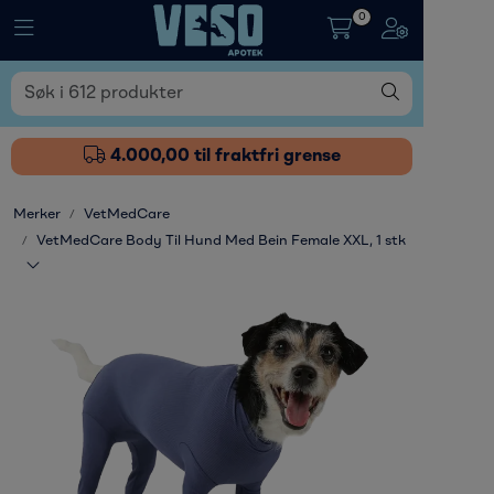
Skip to main content
0
Toggle navigation
Toggle naviga
Fôrtilskudd
Pleieprodukter
4.000,00 til fraktfri grense
Sårstell
Merker
VetMedCare
VetMedCare Body Til Hund Med Bein Female XXL, 1 stk
Stressdempende
Øvrige varer
Nyheter
Kampanjer