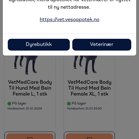
til ny nettadresse.
https://vet.vesoapotek.no
Dyrebutikk
Veterinær
VetMedCare Body
VetMedCare Body
Til Hund Med Bein
Til Hund Med Bein
Female L, 1 stk
Female XL, 1 stk
På lager
På lager
Holdbarhet:
31.01.2029
Holdbarhet:
31.01.2030