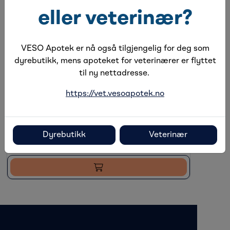
eller veterinær?
VESO Apotek er nå også tilgjengelig for deg som
dyrebutikk, mens apoteket for veterinærer er flyttet
til ny nettadresse.
VetMedCare Beskyttelsesstrømpe Til
Smådyr Konisk, 1 stk
https://vet.vesoapotek.no
Få på lager
Holdbarhet:
31.01.2029
Dyrebutikk
Veterinær