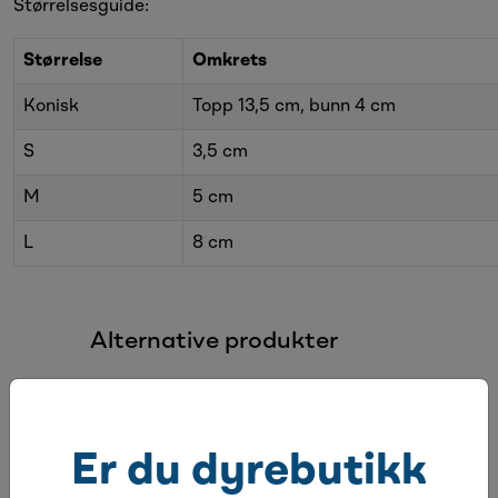
Størrelsesguide:
Størrelse
Omkrets
Konisk
Topp 13,5 cm, bunn 4 cm
S
3,5 cm
M
5 cm
L
8 cm
Alternative produkter
Er du dyrebutikk