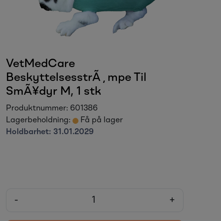
Sesongvarer
Salgsvarer
VetMedCare
BeskyttelsesstrÃ¸mpe Til
SmÃ¥dyr M, 1 stk
Produktnummer:
601386
Lagerbeholdning:
Få på lager
Holdbarhet:
31.01.2029
-
+