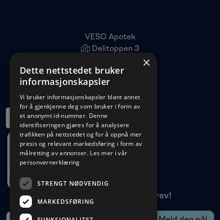
VESO Apotek
Delitoppen 3
×
1540 Vestby
Dette nettstedet bruker
22 96 11 00
informasjonskapsler
kundeservice@veso.no
Vi bruker informasjonskapsler blant annet
for å gjenkjenne deg som bruker i form av
et anonymt id-nummer. Denne
identifiseringen gjøres for å analysere
trafikken på nettstedet og for å oppnå mer
presis og relevant markedsføring i form av
målretting av annonser.
Les mer i vår
personvernerklæring
STRENGT NØDVENDIG
Meld deg på vårt nyhetsbrev!
MARKEDSFØRING
FUNKSJONALITET