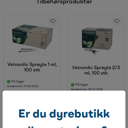
Tilbehørsprodukter
Vetnordic Sprøyte 1 ml,
Vetnordic Sprøyte 2/3
100 stk
ml, 100 stk
På lager
På lager
Holdbarhet:
17.08.2030
Holdbarhet:
05.01.2031
Er du dyrebutikk