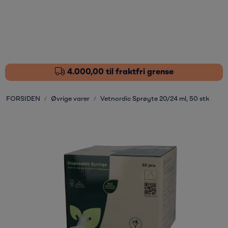
Skip to main content
Fôrtilskudd
Pleieprodukter
4.000,00 til fraktfri grense
Sårstell
FORSIDEN
Øvrige varer
Vetnordic Sprøyte 20/24 ml, 50 stk
Stressdempende
Øvrige varer
Nyheter
Kampanjer