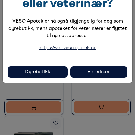
eller veterinær?
VESO Apotek er nå også tilgjengelig for deg som
dyrebutikk, mens apoteket for veterinærer er flyttet
til ny nettadresse.
https://vet.vesoapotek.no
Vetnordic Sprøyte
Vetnordic Sprøyte
30/34 ml, 50 stk
10/12 ml, 100 stk
Dyrebutikk
Veterinær
På lager
På lager
Holdbarhet:
12.09.2029
Holdbarhet:
07.01.2030