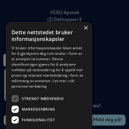
VESO Apotek
Delitoppen 3
×
1540 Vestby
Dette nettstedet bruker
22 96 11 00
informasjonskapsler
kundeservice@veso.no
Vi bruker informasjonskapsler blant annet
for å gjenkjenne deg som bruker i form av
et anonymt id-nummer. Denne
identifiseringen gjøres for å analysere
trafikken på nettstedet og for å oppnå mer
presis og relevant markedsføring i form av
målretting av annonser.
Les mer i vår
personvernerklæring
STRENGT NØDVENDIG
Meld deg på vårt nyhetsbrev!
MARKEDSFØRING
FUNKSJONALITET