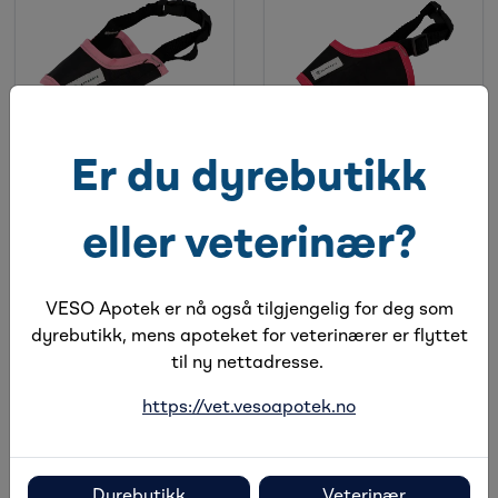
Er du dyrebutikk
Vetnordic Munnkurv
Vetnordic Munnkurv
str. 2XS, 1 stk
str. XS, 1 stk
eller veterinær?
Få på lager
Få på lager
Holdbarhet:
31.12.2049
Holdbarhet:
31.12.2049
VESO Apotek er nå også tilgjengelig for deg som
dyrebutikk, mens apoteket for veterinærer er flyttet
til ny nettadresse.
https://vet.vesoapotek.no
Dyrebutikk
Veterinær