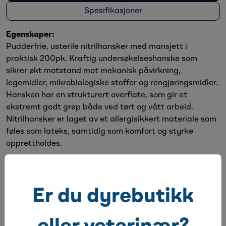
Spesifikasjoner
Egenskaper:
Pudderfrie, usterile nitrilhansker med mansjett i
praktisk 200pk. Kraftig undersøkelseshanske som
sikrer økt motstand mot mekanisk påvirkning,
legemidler, mikrobiologiske stoffer og rengjøringsmidler.
Hansken har en strukturert overflate, som gir et
ekstremt godt grep både ved tørt og vått arbeid.
Nitrilhansker er laget av et allergisikkert materiale som
føles som lateks, samtidig som komfort og styrke
opprettholdes.
Alternative produkter
Er du dyrebutikk