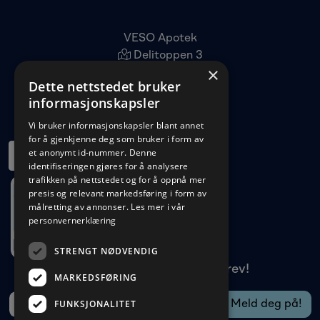
VESO Apotek
Delitoppen 3
×
1540 Vestby
Dette nettstedet bruker
22 96 11 00
informasjonskapsler
kundeservice@veso.no
Vi bruker informasjonskapsler blant annet
for å gjenkjenne deg som bruker i form av
et anonymt id-nummer. Denne
identifiseringen gjøres for å analysere
trafikken på nettstedet og for å oppnå mer
presis og relevant markedsføring i form av
målretting av annonser.
Les mer i vår
personvernerklæring
STRENGT NØDVENDIG
Meld deg på vårt nyhetsbrev!
MARKEDSFØRING
FUNKSJONALITET