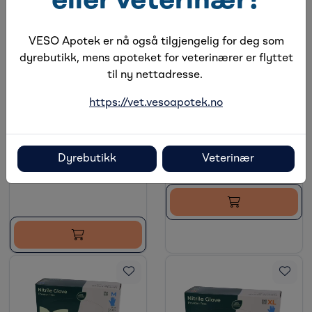
eller veterinær?
VESO Apotek er nå også tilgjengelig for deg som
dyrebutikk, mens apoteket for veterinærer er flyttet
til ny nettadresse.
Vetnordic Hanske Nitril
str. S, 200 stk
https://vet.vesoapotek.no
Vetnordic Hanske Nitril
På lager
str. XS, 200 stk
Holdbarhet:
31.10.2029
På lager
Dyrebutikk
Veterinær
Holdbarhet:
31.12.2028