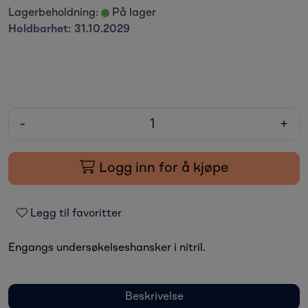
Lagerbeholdning:
På lager
Holdbarhet:
31.10.2029
-
+
Logg inn for å kjøpe
Legg til favoritter
Engangs undersøkelseshansker i nitril.
Beskrivelse