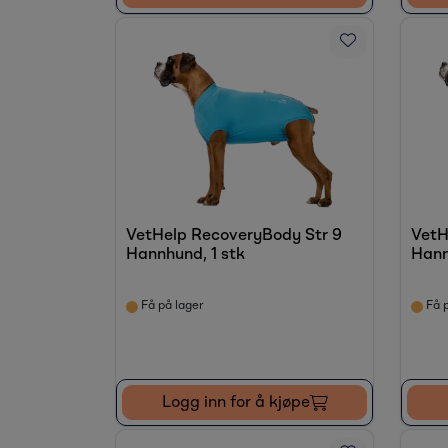
VetHelp RecoveryBody Str 9
VetH
Hannhund, 1 stk
Hann
Få på lager
Få p
Logg inn for å kjøpe