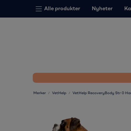
Skip to main content
Alle produkter
Nyheter
Ka
Merker
VetHelp
VetHelp RecoveryBody Str 0 Han