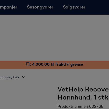
mpanjer
Sesongvarer
Salgsvarer
4.000,00 til fraktfri grense
nhund, 1 stk
VetHelp Recove
Hannhund, 1 stk
Produktnummer:
602768