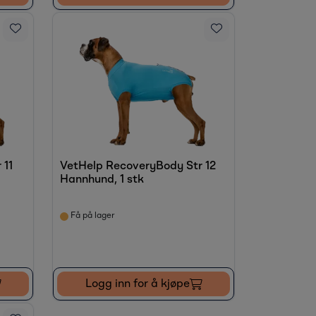
 11
VetHelp RecoveryBody Str 12
Hannhund, 1 stk
Få på lager
Logg inn for å kjøpe