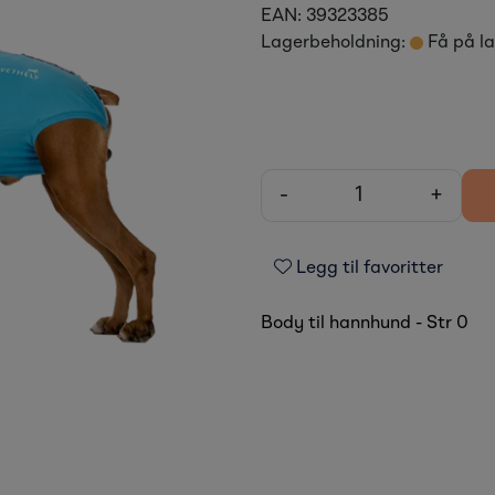
EAN:
39323385
Lagerbeholdning:
Få på l
-
+
Legg til favoritter
Body til hannhund - Str 0