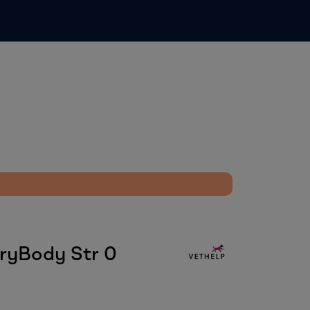
0
Infosenter
Favoritter
Logg inn
ryBody Str 0