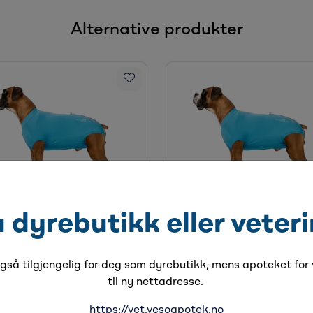
Alternative produkter
elp RecoveryBody Str 2
VetHelp RecoveryBody Str
u dyrebutikk eller veter
hund, 1 stk
Hannhund, 1 stk
å lager
Få på lager
så tilgjengelig for deg som dyrebutikk, mens apoteket for v
til ny nettadresse.
https://vet.vesoapotek.no