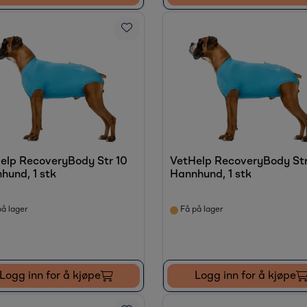
elp RecoveryBody Str 10
VetHelp RecoveryBody Str
hund, 1 stk
Hannhund, 1 stk
å lager
Få på lager
Logg inn for å kjøpe
Logg inn for å kjøpe