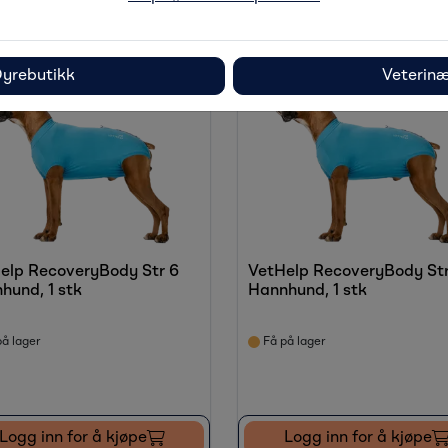
Logg inn for å kjøpe
Logg inn for å kjøpe
yrebutikk
Veterin
elp RecoveryBody Str 6
VetHelp RecoveryBody Str
hund, 1 stk
Hannhund, 1 stk
å lager
Få på lager
Logg inn for å kjøpe
Logg inn for å kjøpe