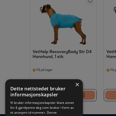
VetHelp RecoveryBody Str D4
VetH
Hannhund, 1 stk
Hann
Få på lager
Få p
×
Dette nettstedet bruker
informasjonskapsler
Logg inn for å kjøpe
Vi bruker informasjonskapsler blant annet
for å gjenkjenne deg som bruker i form av
et anonymt id-nummer. Denne