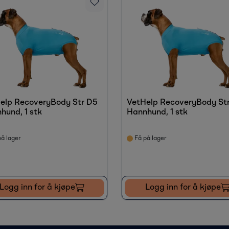
elp RecoveryBody Str D5
VetHelp RecoveryBody St
hund, 1 stk
Hannhund, 1 stk
å lager
Få på lager
Logg inn for å kjøpe
Logg inn for å kjøpe