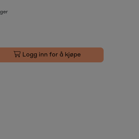
ager
Logg inn for å kjøpe