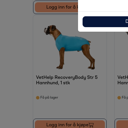
Logg inn for å kjøpe
D
VetHelp RecoveryBody Str 5
VetH
Hannhund, 1 stk
Hann
Få på lager
Få p
Logg inn for å kjøpe