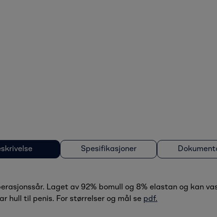
skrivelse
Spesifikasjoner
Dokumenta
 operasjonssår. Laget av 92% bomull og 8% elastan og kan va
hull til penis. For størrelser og mål se
pdf.