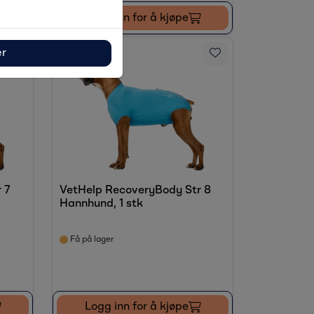
Logg inn for å kjøpe
ær
 7
VetHelp RecoveryBody Str 8
Hannhund, 1 stk
Få på lager
Logg inn for å kjøpe