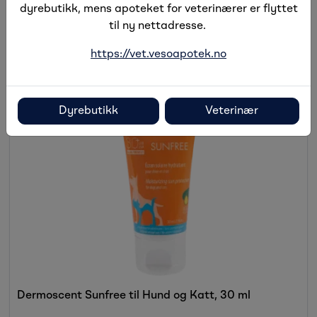
Alternative produkter
dyrebutikk, mens apoteket for veterinærer er flyttet
til ny nettadresse.
https://vet.vesoapotek.no
Sesong
Dyrebutikk
Veterinær
Dermoscent Sunfree til Hund og Katt, 30 ml