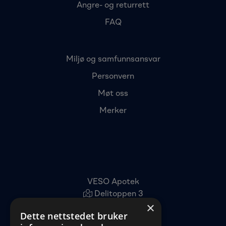
Angre- og returrett
FAQ
Miljø og samfunnsansvar
Personvern
Møt oss
Merker
VESO Apotek
Delitoppen 3
×
1540 Vestby
Dette nettstedet bruker
22 96 11 00