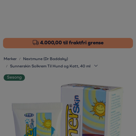
Skip to main content
Fôrtilskudd
Pleieprodukter
4.000,00 til fraktfri grense
Sårstell
Merker
Nextmune (Dr Baddaky)
Sunnerskin Solkrem Til Hund og Katt, 40 ml
Stressdempende
Sesong
Øvrige varer
Nyheter
Kampanjer