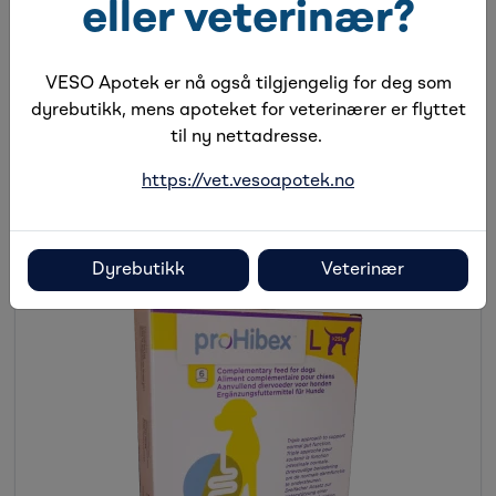
eller veterinær?
tocopherolekstrat fra grønnsaksolje (naturlig kilde),
Bacillus velezensis (DSM 15544), Montmorillonite-Illite,
konserveringsmidler og smak.
VESO Apotek er nå også tilgjengelig for deg som
dyrebutikk, mens apoteket for veterinærer er flyttet
til ny nettadresse.
https://vet.vesoapotek.no
Alternative produkter
Dyrebutikk
Veterinær