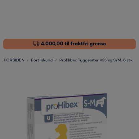
Skip to main content
Fôrtilskudd
Pleieprodukter
4.000,00 til fraktfri grense
Sårstell
FORSIDEN
Fôrtilskudd
ProHibex Tyggebiter <25 kg S/M, 6 stk
Stressdempende
Øvrige varer
Nyheter
Kampanjer