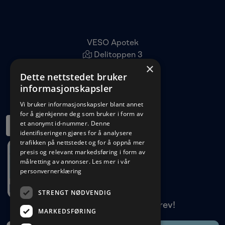
VESO Apotek
Delitoppen 3
×
1540 Vestby
Dette nettstedet bruker
22 96 11 00
informasjonskapsler
kundeservice@veso.no
Vi bruker informasjonskapsler blant annet
for å gjenkjenne deg som bruker i form av
et anonymt id-nummer. Denne
identifiseringen gjøres for å analysere
trafikken på nettstedet og for å oppnå mer
presis og relevant markedsføring i form av
målretting av annonser.
Les mer i vår
personvernerklæring
STRENGT NØDVENDIG
Meld deg på vårt nyhetsbrev!
MARKEDSFØRING