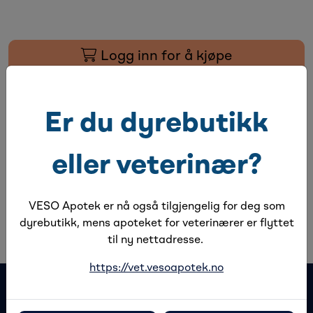
Logg inn for å kjøpe
Legg til favoritter
Er du dyrebutikk
Varsle meg
eller veterinær?
Beskrivelse
VESO Apotek er nå også tilgjengelig for deg som
Spesifikasjoner
dyrebutikk, mens apoteket for veterinærer er flyttet
til ny nettadresse.
https://vet.vesoapotek.no