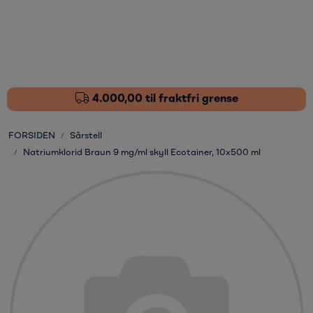
Skip to main content
Fôrtilskudd
Pleieprodukter
4.000,00 til fraktfri grense
Sårstell
FORSIDEN
Sårstell
Natriumklorid Braun 9 mg/ml skyll Ecotainer, 10x500 ml
Stressdempende
Øvrige varer
Nyheter
Kampanjer