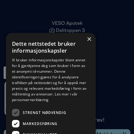
VESO Apotek
Delitoppen 3
×
1540 Vestby
Dette nettstedet bruker
22 96 11 00
informasjonskapsler
kundeservice@veso.no
Vi bruker informasjonskapsler blant annet
for å gjenkjenne deg som bruker i form av
et anonymt id-nummer. Denne
identifiseringen gjøres for å analysere
trafikken på nettstedet og for å oppnå mer
presis og relevant markedsføring i form av
målretting av annonser.
Les mer i vår
personvernerklæring
STRENGT NØDVENDIG
Meld deg på vårt nyhetsbrev!
MARKEDSFØRING