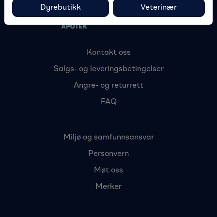
Dyrebutikk
Veterinær
Kontakt oss
Salgs- og leveringsbetingelser
Angre- og returrett
FAQ
Miljø og samfunnsansvar
Personvern
Møt oss
Merker