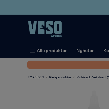
Skip to main content
Alle produkter
Nyheter
Ka
FORSIDEN
Pleieprodukter
MalAcetic Vet Aural Ø