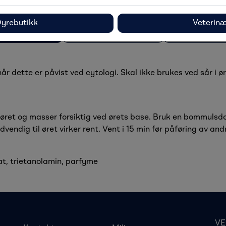
yrebutikk
Veterin
skrivelse
Spesifikasjoner
Dokumenta
 dette er påvist ved cytologi. Skal ikke brukes ved sår i ø
 øret og masser forsiktig ved ørets base. Bruk en bommulsdot
ndig til øret virker rent. Vent i 15 min før påføring av andr
at, trietanolamin, parfyme
VE