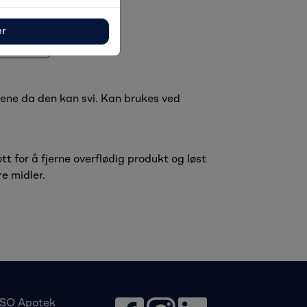
ær
rkiv
rene da den kan svi. Kan brukes ved
t for å fjerne overflødig produkt og løst
e midler.
SO Apotek