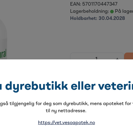
EAN:
5701170447347
Lagerbeholdning:
På lage
Holdbarhet:
30.04.2028
-
+
Legg til favoritter
u dyrebutikk eller veter
Ørerens til hund og katt m
kun etter særlige retningslin
så tilgjengelig for deg som dyrebutikk, mens apoteket for v
til ny nettadresse.
https://vet.vesoapotek.no