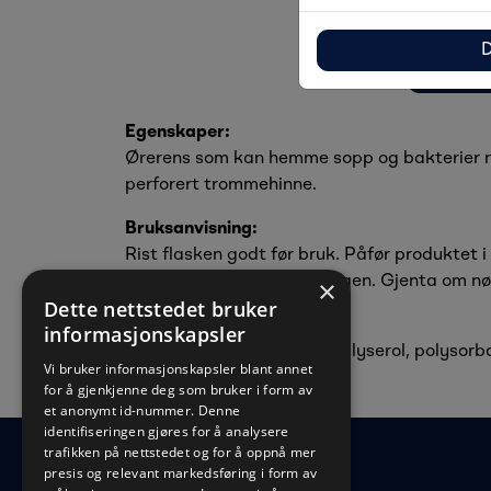
D
Be
Egenskaper:
Ørerens som kan hemme sopp og bakterier når
perforert trommehinne.
Bruksanvisning:
Rist flasken godt før bruk. Påfør produktet i
smuss fra den ytre øregangen. Gjenta om nødve
×
Dette nettstedet bruker
Innhold:
informasjonskapsler
2% eddiksyre 2% borsyre, glyserol, polysorb
Vi bruker informasjonskapsler blant annet
for å gjenkjenne deg som bruker i form av
et anonymt id-nummer. Denne
identifiseringen gjøres for å analysere
trafikken på nettstedet og for å oppnå mer
presis og relevant markedsføring i form av