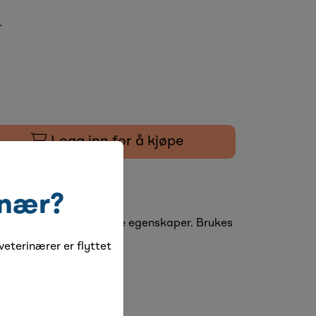
r
Logg inn for å kjøpe
inær?
ed hemmende mikrobielle egenskaper. Brukes
jer fra veterinær.
eterinærer er flyttet