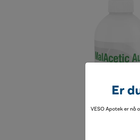
Er d
VESO Apotek er nå og