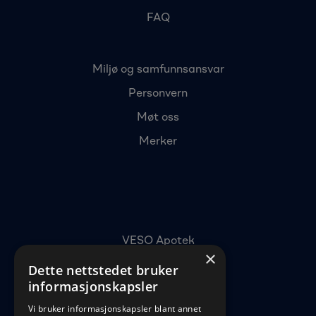
FAQ
Miljø og samfunnsansvar
Personvern
Møt oss
Merker
VESO Apotek
×
Delitoppen 3
Dette nettstedet bruker
1540 Vestby
informasjonskapsler
22 96 11 00
Vi bruker informasjonskapsler blant annet
kundeservice@veso.no