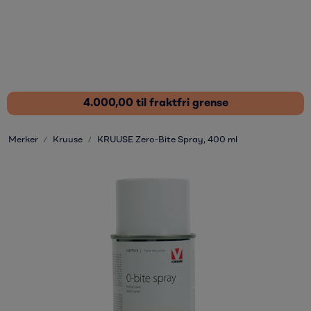
Skip to main content
Fôrtilskudd
Pleieprodukter
4.000,00 til fraktfri grense
Sårstell
Merker
Kruuse
KRUUSE Zero-Bite Spray, 400 ml
Stressdempende
Øvrige varer
Nyheter
Kampanjer