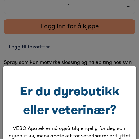
-
+
Logg inn for å kjøpe
Legg til favoritter
Spray som kan motvirke slossing og halebiting hos svin.
Beskrivelse
Er du dyrebutikk
Spesifikasjoner
eller veterinær?
Dokumentarkiv
Egenskaper:
VESO Apotek er nå også tilgjengelig for deg som
Parfymespray for å motvirke slossing og halsebiting hos
dyrebutikk, mens apoteket for veterinærer er flyttet
svin. Kan også brukes til høns og fjærkre.