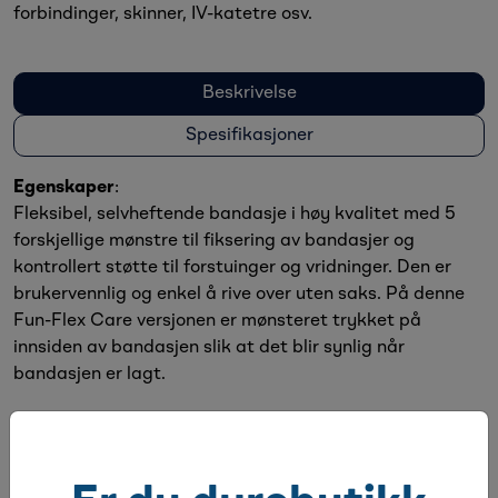
forbindinger, skinner, IV-katetre osv.
Beskrivelse
Spesifikasjoner
Egenskaper
:
Fleksibel, selvheftende bandasje i høy kvalitet med 5
forskjellige mønstre til fiksering av bandasjer og
kontrollert støtte til forstuinger og vridninger. Den er
brukervennlig og enkel å rive over uten saks. På denne
Fun-Flex Care versjonen er mønsteret trykket på
innsiden av bandasjen slik at det blir synlig når
bandasjen er lagt.