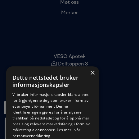
Møt oss
Merker
VESO Apotek
Delitoppen 3
×
1540 Vestby
Dette nettstedet bruker
22 96 11 00
informasjonskapsler
kundeservice@veso.no
Vi bruker informasjonskapsler blant annet
for å gjenkjenne deg som bruker i form av
et anonymt id-nummer. Denne
identifiseringen gjøres for å analysere
trafikken på nettstedet og for å oppnå mer
presis og relevant markedsføring i form av
målretting av annonser.
Les mer i vår
personvernerklæring