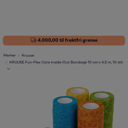
Skip to main content
Fôrtilskudd
Pleieprodukter
4.000,00 til fraktfri grense
Sårstell
Merker
Kruuse
KRUUSE Fun-Flex Care Inside-Out Bandasje 10 cm x 4,5 m, 10 stk
Stressdempende
Øvrige varer
Nyheter
Kampanjer