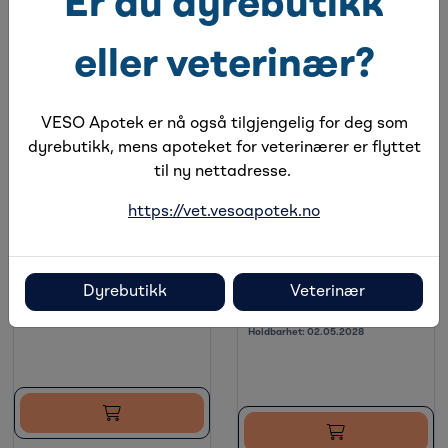
Er du dyrebutikk
Alternative produkter
eller veterinær?
VESO Apotek er nå også tilgjengelig for deg som
dyrebutikk, mens apoteket for veterinærer er flyttet
til ny nettadresse.
https://vet.vesoapotek.no
KRUUSE Fun-Flex
KRUUSE Fun-Flex
Care Bandasje 10 cm x
Care Inside-Out
4,5 m, 10 stk
Bandasje 7,5 cm x 4,5
Dyrebutikk
Veterinær
På lager
m, 10 stk
Holdbarhet:
18.11.2028
På lager
Holdbarhet:
02.05.2028