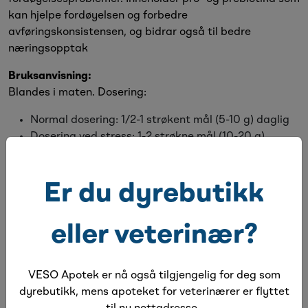
kan hjelpe fordøyelsen og forbedre
avføringskonsistensen, og bidrar også til bedre
næringsopptak
Bruksanvisning:
Blandes i maten. Dosering:
Normal dosering: 1/2-1 strøkent mål (5-10 g) daglig
Dosering ved stress: 1-2 strøkne mål (10-20 g)
daglig
Innhold:
Er du dyrebutikk
Alfalfamel, Preplex prebiotika (frukto-oligosakkarid),
ølgjær
eller veterinær?
Alternative produkter
VESO Apotek er nå også tilgjengelig for deg som
dyrebutikk, mens apoteket for veterinærer er flyttet