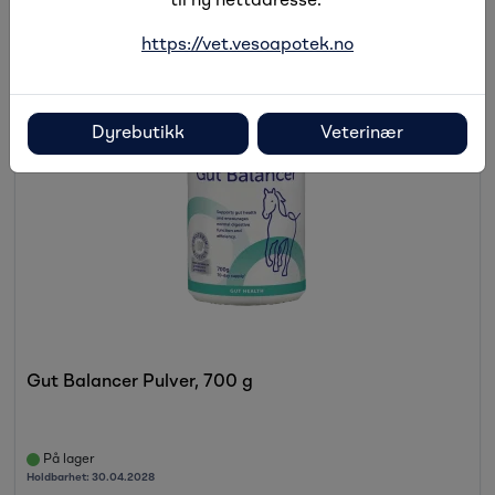
til ny nettadresse.
https://vet.vesoapotek.no
Dyrebutikk
Veterinær
Gut Balancer Pulver, 700 g
På lager
Holdbarhet:
30.04.2028