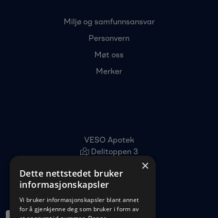
Miljø og samfunnsansvar
Personvern
Møt oss
Merker
VESO Apotek
Delitoppen 3
×
1540 Vestby
Dette nettstedet bruker
22 96 11 00
informasjonskapsler
kundeservice@veso.no
Vi bruker informasjonskapsler blant annet
for å gjenkjenne deg som bruker i form av