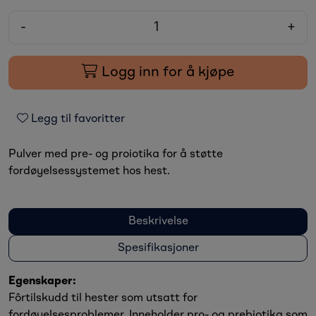
-
+
Logg inn for å kjøpe
Legg til favoritter
Pulver med pre- og proiotika for å støtte
fordøyelsessystemet hos hest.
Beskrivelse
Spesifikasjoner
Egenskaper:
Fôrtilskudd til hester som utsatt for
fordøyelsesproblemer. Inneholder pro- og prebiotika som