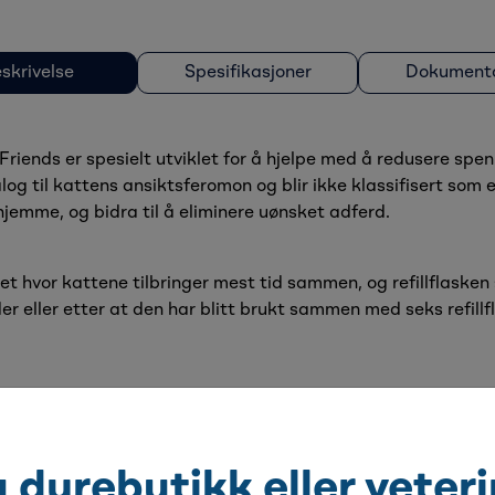
skrivelse
Spesifikasjoner
Dokumenta
riends er spesielt utviklet for å hjelpe med å redusere spen
log til kattens ansiktsferomon og blir ikke klassifisert som
jemme, og bidra til å eliminere uønsket adferd.
et hvor kattene tilbringer mest tid sammen, og refillflasken
 eller etter at den har blitt brukt sammen med seks refillfla
Tilbehørsprodukter
u dyrebutikk eller veter