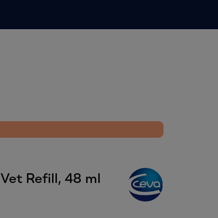
0
Infosenter
Favoritter
Logg inn
Vet Refill, 48 ml