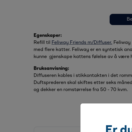
Be
Egenskaper:
Refill til
Feliway Friends m/Diffuser.
Feliway F
med flere katter. Feliway er en syntetisk ana
kunne gjenskape kattens følelse av å være h
Bruksanvisning:
Diffuseren kobles i stikkontakten i det romm
Duftsprederen skal skiftes etter seks måneder
og dekker en romstørrelse fra 50 - 70 kvm.
Er d