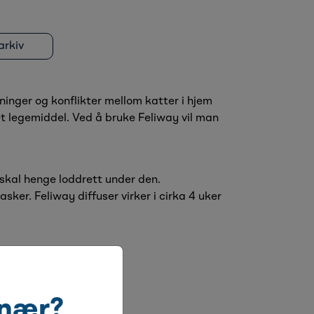
rkiv
ninger og konflikter mellom katter i hjem
 et legemiddel. Ved å bruke Feliway vil man
 skal henge loddrett under den.
sker. Feliway diffuser virker i cirka 4 uker
inær?