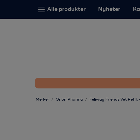
Skip to main content
Alle produkter
Nyheter
Ka
Merker
Orion Pharma
Feliway Friends Vet Refill,