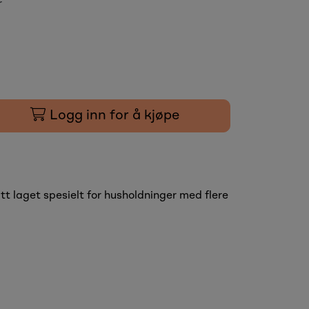
r
Logg inn for å kjøpe
tt laget spesielt for husholdninger med flere