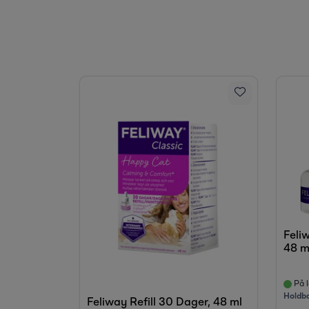
Feli
48 m
På l
Holdb
Feliway Refill 30 Dager, 48 ml