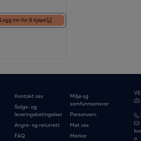
Logg inn for å kjøpe
VE
Kontakt oss
Miljø og
samfunnsansvar
Salgs- og
leveringsbetingelser
Personvern
Angre- og returrett
Møt oss
ku
FAQ
Merker
o