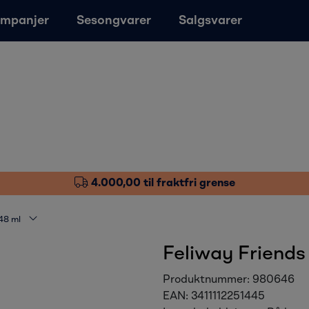
mpanjer
Sesongvarer
Salgsvarer
4.000,00 til fraktfri grense
 48 ml
Feliway Friends 
Produktnummer:
980646
EAN:
3411112251445