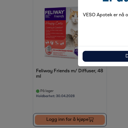
VESO Apotek er nå og
D
Feliway Friends m/ Diffuser, 48
ml
På lager
Holdbarhet:
30.04.2028
Logg inn for å kjøpe