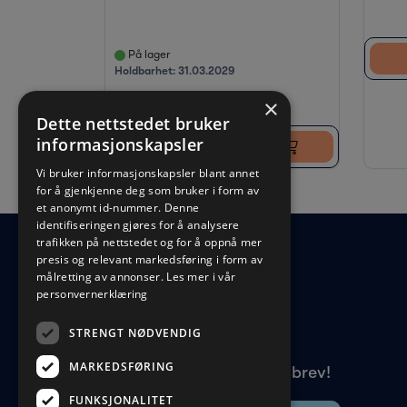
På lager
Holdbarhet:
31.03.2029
×
Dette nettstedet bruker
informasjonskapsler
Logg inn for å kjøpe
Vi bruker informasjonskapsler blant annet
for å gjenkjenne deg som bruker i form av
et anonymt id-nummer. Denne
identifiseringen gjøres for å analysere
trafikken på nettstedet og for å oppnå mer
presis og relevant markedsføring i form av
målretting av annonser.
Les mer i vår
personvernerklæring
STRENGT NØDVENDIG
MARKEDSFØRING
Meld deg på vårt nyhetsbrev!
FUNKSJONALITET