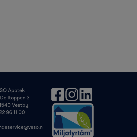
SO Apotek
Delitoppen 3
1540 Vestby
22 96 11 00
ndeservice@veso.n