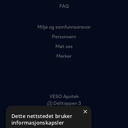
FAQ
Miljø og samfunnsansvar
Personvern
Møt oss
Merker
VESO Apotek
Delitoppen 3
×
1540 Vestby
Dette nettstedet bruker
22 96 11 00
informasjonskapsler
kundeservice@veso.no