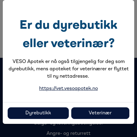
Spesifikasjoner
Er du dyrebutikk
Bandasjene er rivbare. Leveres i praktisk
dispenserkasse med 10 enkeltpakkede bandasjer.
Varierende farger.
eller veterinær?
VESO Apotek er nå også tilgjengelig for deg som
dyrebutikk, mens apoteket for veterinærer er flyttet
til ny nettadresse.
https://vet.vesoapotek.no
Kontakt oss
Dyrebutikk
Veterinær
Salgs- og leveringsbetingelser
Angre- og returrett