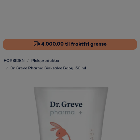
Skip to main content
Fôrtilskudd
Pleieprodukter
4.000,00 til fraktfri grense
Sårstell
FORSIDEN
Pleieprodukter
Dr Greve Pharma Sinksalve Baby, 50 ml
Stressdempende
Øvrige varer
Nyheter
Kampanjer