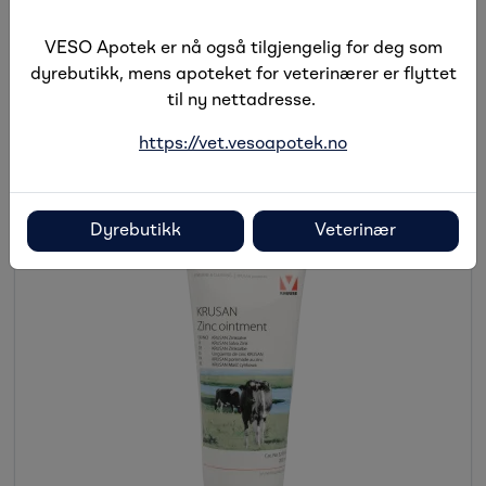
stearate, magnesium sulfate, tribehenin, citric acid,
VESO Apotek er nå også tilgjengelig for deg som
lactic acid, sodium benzoate.
dyrebutikk, mens apoteket for veterinærer er flyttet
til ny nettadresse.
Alternative produkter
https://vet.vesoapotek.no
Dyrebutikk
Veterinær