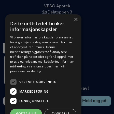
VESO Apotek
Delitoppen 3
×
1540 Vestby
Dette nettstedet bruker
22 96 11 00
informasjonskapsler
kundeservice@veso.no
Vi bruker informasjonskapsler blant annet
for å gjenkjenne deg som bruker i form av
et anonymt id-nummer. Denne
identifiseringen gjøres for å analysere
trafikken på nettstedet og for å oppnå mer
presis og relevant markedsføring i form av
målretting av annonser.
Les mer i vår
personvernerklæring
STRENGT NØDVENDIG
Meld deg på vårt nyhetsbrev!
MARKEDSFØRING
FUNKSJONALITET
GODTA ALLE
AVVIS ALLE