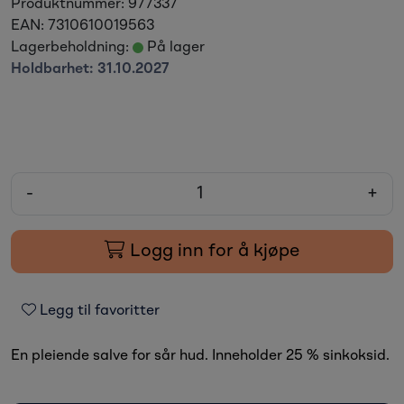
Produktnummer:
977337
EAN:
7310610019563
Lagerbeholdning:
På lager
Holdbarhet:
31.10.2027
-
+
Logg inn for å kjøpe
Legg til favoritter
En pleiende salve for sår hud. Inneholder 25 % sinkoksid.