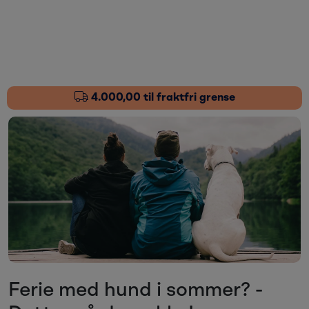
Skip to main content
Fôrtilskudd
Pleieprodukter
4.000,00 til fraktfri grense
Sårstell
Stressdempende
Øvrige varer
Nyheter
Kampanjer
Ferie med hund i sommer? -