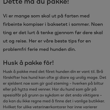
Dette må du pakke!
Sesongvarer
Vi er mange som skal ut på farten med
Salgsvarer
firbeinte kompiser i baksetet i sommer. Noen
ting er det lurt å tenke gjennom før dere skal
ut og reise. Her er våre beste tips for en
problemfri ferie med hunden din.
Husk å pakke fôr!
Husk å pakke med det fôret hunden din er vant til. Brå
fôrskifter hos hund kan ofte gi diare og urolig mage. Det
er sjeldent noe som gir god steming – hverken på biltur
eller på hytta med venner. Har du hund som går på
spesialfôr på grunn av sykdom er det enda viktigere –
da kan du ikke regne med å finne det i vanlige butikker.
Hvilket for ulike veterinærkontorer har inne varierer