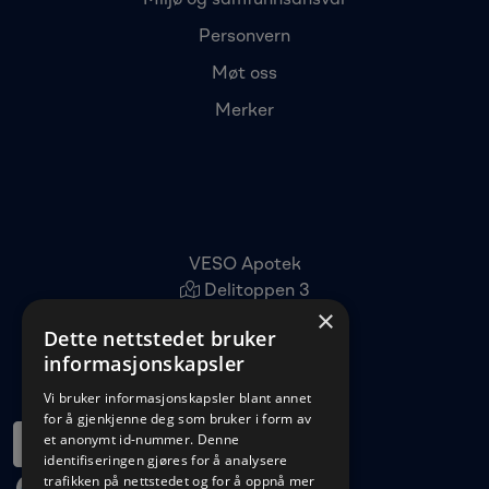
Miljø og samfunnsansvar
Personvern
Møt oss
Merker
VESO Apotek
Delitoppen 3
×
1540 Vestby
Dette nettstedet bruker
22 96 11 00
informasjonskapsler
kundeservice@veso.no
Vi bruker informasjonskapsler blant annet
for å gjenkjenne deg som bruker i form av
et anonymt id-nummer. Denne
identifiseringen gjøres for å analysere
trafikken på nettstedet og for å oppnå mer