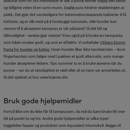
Akkurat som for oss mennesker er det å pusse tenner daglig den beste
og billigste veien til en sunn munn. Daglig puss hindrer etableringen av
plakk. Det gjør det vanskeligere for betennelsesskapende bakterier å få
fotfeste, og er slik med på å forebygge tannstein. Alle hunder kan
vennes til å akseptere tannpuss er vår påstand! Gi det tid og
tålmodighet – øvelse gjør mester! Pass også på å bruke en tannpasta
som både smaker godt, og som er effektiv. Vi anbefaler
Virbacs Enzym
Pasta for hunder og katter.
Noen hunder liker ikke tannbørsten – da er
fingerbørsten som følger med i pakken et godt alternativ, som mange
hunder aksepterer lettere. Tips nummer to er å bruke øynene når du
pusser – ser du at tannkjøttet er rødt eller at en tann ser annerledes ut,
få det sjekket ut hos veterinæren din.
Bruk gode hjelpemidler
Fortvil ikke om du ikke får til
tannpussen, da må du bare bruke litt mer
tid på punkt to og tre. Andre gode hjelpemidler er ulike typer
tyggebiter/lapper og produkter som Aquadent Munnskyll. Begge vil