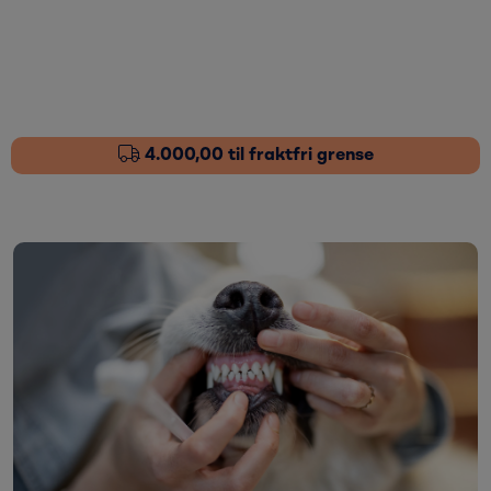
Skip to main content
Fôrtilskudd
Pleieprodukter
4.000,00 til fraktfri grense
Sårstell
Stressdempende
Øvrige varer
Nyheter
Kampanjer