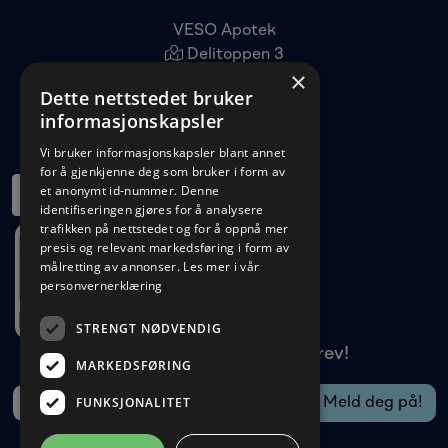
VESO Apotek
Delitoppen 3
×
1540 Vestby
Dette nettstedet bruker
22 96 11 00
informasjonskapsler
kundeservice@veso.no
Vi bruker informasjonskapsler blant annet
for å gjenkjenne deg som bruker i form av
et anonymt id-nummer. Denne
identifiseringen gjøres for å analysere
trafikken på nettstedet og for å oppnå mer
presis og relevant markedsføring i form av
målretting av annonser.
Les mer i vår
personvernerklæring
STRENGT NØDVENDIG
Meld deg på vårt nyhetsbrev!
MARKEDSFØRING
FUNKSJONALITET