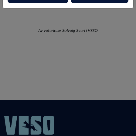
sykdommer som er synlige for det blotte øyet.
Av veterinær Solveig Sveri i VESO