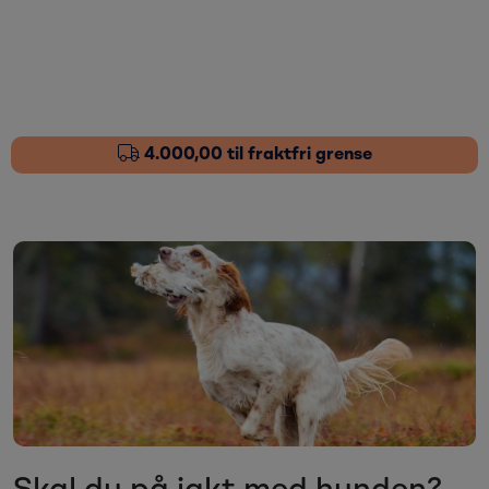
Skip to main content
Fôrtilskudd
Pleieprodukter
4.000,00 til fraktfri grense
Sårstell
Stressdempende
Øvrige varer
Nyheter
Kampanjer