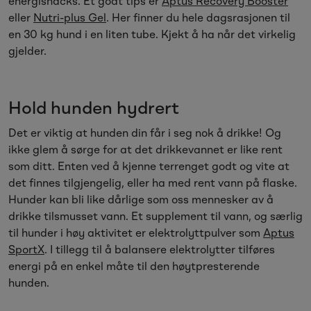
energisnacks. Et godt tips er
Aptus Recovery Booster
eller
Nutri-plus Gel
. Her finner du hele dagsrasjonen til
en 30 kg hund i en liten tube. Kjekt å ha når det virkelig
gjelder.
Hold hunden hydrert
Det er viktig at hunden din får i seg nok å drikke! Og
ikke glem å sørge for at det drikkevannet er like rent
som ditt. Enten ved å kjenne terrenget godt og vite at
det finnes tilgjengelig, eller ha med rent vann på flaske.
Hunder kan bli like dårlige som oss mennesker av å
drikke tilsmusset vann. Et supplement til vann, og særlig
til hunder i høy aktivitet er elektrolyttpulver som
Aptus
SportX
. I tillegg til å balansere elektrolytter tilføres
energi på en enkel måte til den høytpresterende
hunden.