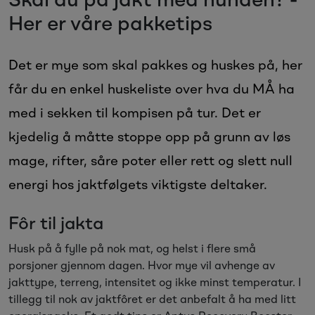
Skal du på jakt med hunden? -
Sesongvarer
Her er våre pakketips
Salgsvarer
Det er mye som skal pakkes og huskes på, her
får du en enkel huskeliste over hva du MÅ ha
med i sekken til kompisen på tur. Det er
kjedelig å måtte stoppe opp på grunn av løs
mage, rifter, såre poter eller rett og slett null
energi hos jaktfølgets viktigste deltaker.
Fôr til jakta
Husk på å fylle på nok mat, og helst i flere små
porsjoner gjennom dagen. Hvor mye vil avhenge av
jakttype, terreng, intensitet og ikke minst temperatur. I
tillegg til nok av jaktfôret er det anbefalt å ha med litt