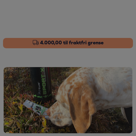
Skip to main content
Fôrtilskudd
Pleieprodukter
4.000,00 til fraktfri grense
Sårstell
Stressdempende
Øvrige varer
Nyheter
Kampanjer