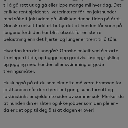
til å gå rett ut og gå eller løpe mange mil hver dag. Det
er ikke rent sjeldent vi veterinærer får inn jakthunder
med såkalt jaktødem på klinikken denne tiden på året.
Ganske enkelt forklart betyr det at hunden får vann på
lungene fordi den har blitt utsatt for en større
belastning enn det hjerte, og lunger er trent til å tåle.
Hvordan kan det unngås? Ganske enkelt ved å starte
treningen i tide, og bygge opp gradvis. Løping, sykling
og jogging med hunden eller svømming er gode
treningsmåter.
Husk også på at du som eier ofte må være bremsen for
jakthunden når dere først er i gang, sunn fornuft og
jaktinstinkt er sjelden to sider av samme sak. Merker du
at hunden din er sliten og ikke jobber som den pleier –
da er det opp til deg å si at dagen er over!