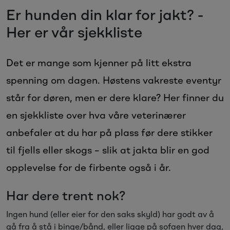
Sesongvarer
Er hunden din klar for jakt? -
Her er vår sjekkliste
Salgsvarer
Det er mange som kjenner på litt ekstra
spenning om dagen. Høstens vakreste eventyr
står for døren, men er dere klare? Her finner du
en sjekkliste over hva våre veterinærer
anbefaler at du har på plass før dere stikker
til fjells eller skogs – slik at jakta blir en god
opplevelse for de firbente også i år.
Har dere trent nok?
Ingen hund (eller eier for den saks skyld) har godt av å
gå fra å stå i binge/bånd, eller ligge på sofaen hver dag,