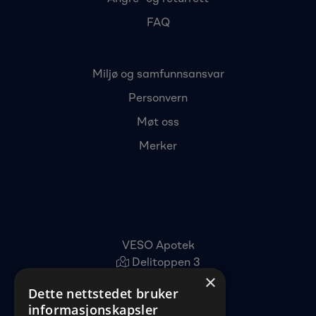
FAQ
Miljø og samfunnsansvar
Personvern
Møt oss
Merker
VESO Apotek
Delitoppen 3
×
1540 Vestby
Dette nettstedet bruker
22 96 11 00
informasjonskapsler
kundeservice@veso.no