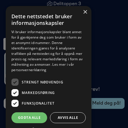
Delitoppen 3
×
1540 Vestby
Dette nettstedet bruker
22 96 11 00
informasjonskapsler
kundeservice@veso.no
Vi bruker informasjonskapsler blant annet
for å gjenkjenne deg som bruker i form av
et anonymt id-nummer. Denne
identifiseringen gjøres for å analysere
trafikken på nettstedet og for å oppnå mer
presis og relevant markedsføring i form av
målretting av annonser.
Les mer i vår
personvernerklæring
STRENGT NØDVENDIG
Meld deg på vårt nyhetsbrev!
MARKEDSFØRING
FUNKSJONALITET
GODTA ALLE
AVVIS ALLE