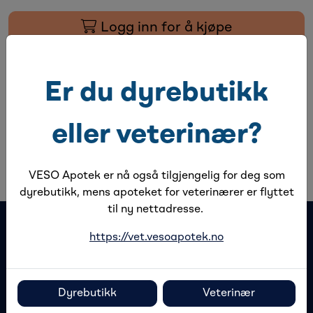
Logg inn for å kjøpe
Legg til favoritter
Er du dyrebutikk
eller veterinær?
Beskrivelse
Spesifikasjoner
VESO Apotek er nå også tilgjengelig for deg som
dyrebutikk, mens apoteket for veterinærer er flyttet
til ny nettadresse.
https://vet.vesoapotek.no
Dyrebutikk
Veterinær