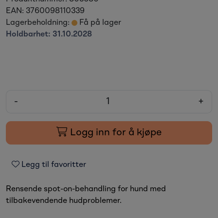
EAN:
3760098110339
Lagerbeholdning:
Få på lager
Holdbarhet:
31.10.2028
-
+
Logg inn for å kjøpe
Legg til favoritter
Rensende spot-on-behandling for hund med
tilbakevendende hudproblemer.