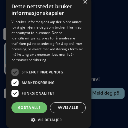
×
1540 Vestby
Dette nettstedet bruker
22 96 11 00
informasjonskapsler
kundeservice@veso.no
Vi bruker informasjonskapsler blant annet
for å gjenkjenne deg som bruker i form av
et anonymt id-nummer. Denne
identifiseringen gjøres for å analysere
trafikken på nettstedet og for å oppnå mer
presis og relevant markedsføring i form av
målretting av annonser.
Les mer i vår
personvernerklæring
STRENGT NØDVENDIG
Meld deg på vårt nyhetsbrev!
MARKEDSFØRING
FUNKSJONALITET
GODTA ALLE
AVVIS ALLE
VIS DETALJER
Gurusoft