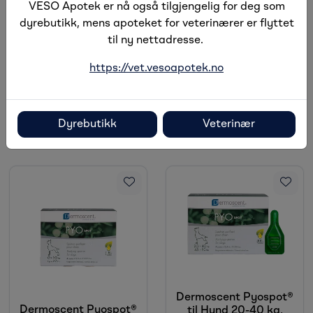
Skill pelsen i nakken så huden kommer til syne. Drypp én
VESO Apotek er nå også tilgjengelig for deg som
pipette på huden, innholdet kan fordeles på flere
dyrebutikk, mens apoteket for veterinærer er flyttet
områder. Man trenger ikke massere inn løsningen, den
til ny nettadresse.
sprer seg utover hele huden av seg selv.
https://vet.vesoapotek.no
Bruk én pipette per uke så lenge det er behov.
Dyrebutikk
Veterinær
Alternative produkter
Dermoscent Pyospot®
Dermoscent Pyospot®
til Hund 20-40 kg,