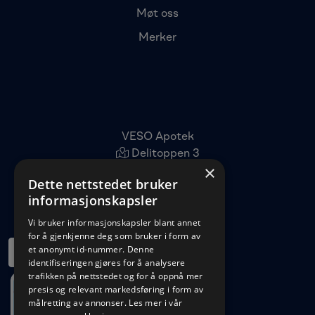
Møt oss
Merker
VESO Apotek
Delitoppen 3
×
1540 Vestby
Dette nettstedet bruker
22 96 11 00
informasjonskapsler
kundeservice@veso.no
Vi bruker informasjonskapsler blant annet
for å gjenkjenne deg som bruker i form av
et anonymt id-nummer. Denne
identifiseringen gjøres for å analysere
trafikken på nettstedet og for å oppnå mer
presis og relevant markedsføring i form av
målretting av annonser.
Les mer i vår