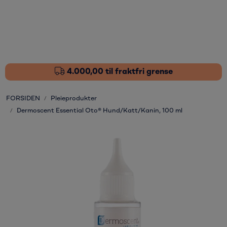
Skip to main content
Fôrtilskudd
Pleieprodukter
4.000,00 til fraktfri grense
Sårstell
FORSIDEN
Pleieprodukter
Dermoscent Essential Oto® Hund/Katt/Kanin, 100 ml
Stressdempende
Øvrige varer
Nyheter
Kampanjer