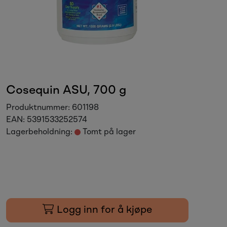
Sesongvarer
Salgsvarer
Cosequin ASU, 700 g
Produktnummer:
601198
EAN:
5391533252574
Lagerbeholdning:
Tomt på lager
Logg inn for å kjøpe