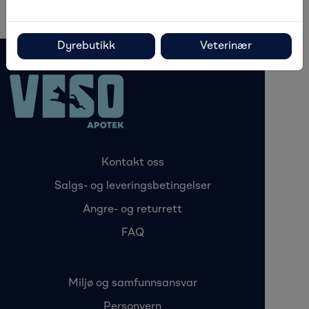
Dyrebutikk
Veterinær
Kontakt oss
Salgs- og leveringsbetingelser
Angre- og returrett
FAQ
Miljø og samfunnsansvar
Personvern