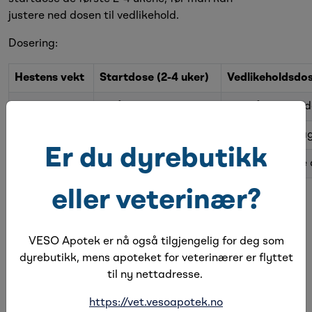
justere ned dosen til vedlikehold.
Dosering:
Hestens vekt
Startdose (2-4 uker)
Vedlikeholdsdo
<270 kg
1 målebeger daglig
1/2 målebeger d
270-545 kg
2 målebegere daglig
1 målebeger dag
Er du dyrebutikk
>545 kg
3 målebegere daglig
1-2 målebegere 
eller veterinær?
Innhold:
Per strøkent målebeger (17,5 gr):
VESO Apotek er nå også tilgjengelig for deg som
Glukosamin HCL* – 7100mg
dyrebutikk, mens apoteket for veterinærer er flyttet
Methysulfonnylmetan (MSM) – 4700mg
til ny nettadresse.
Kondroitinsulfat* – 1000mg
Avokado/soyaextrakt (ASU)* – 900mg
https://vet.vesoapotek.no
Hyaluronsyra (HA) – 100mg