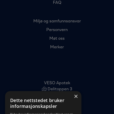
FAQ
Miljø og samfunnsansvar
Personvern
Møt oss
Merker
VESO Apotek
Delitoppen 3
×
1540 Vestby
Dette nettstedet bruker
22 96 11 00
informasjonskapsler
kundeservice@veso.no