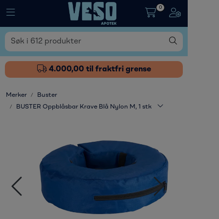
Skip to main content
0
Toggle navigation
Toggle naviga
Fôrtilskudd
Pleieprodukter
4.000,00 til fraktfri grense
Sårstell
Merker
Buster
BUSTER Oppblåsbar Krave Blå Nylon M, 1 stk
Stressdempende
Øvrige varer
Nyheter
Kampanjer