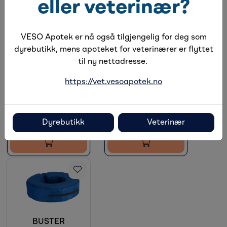
eller veterinær?
VESO Apotek er nå også tilgjengelig for deg som
dyrebutikk, mens apoteket for veterinærer er flyttet
BUSTER
BUSTER
Oppblåsbar Krave
Oppblåsbar Krave
til ny nettadresse.
Blå Nylon L, 1 stk
Blå Nylon XL, 1 stk
https://vet.vesoapotek.no
Få på lager
På lager
Dyrebutikk
Veterinær
BUSTER