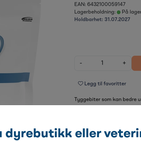
EAN:
6432100059147
Lagerbeholdning:
På lage
Holdbarhet:
31.07.2027
-
+
Legg til favoritter
Tyggebiter som kan bedre ur
u dyrebutikk eller veter