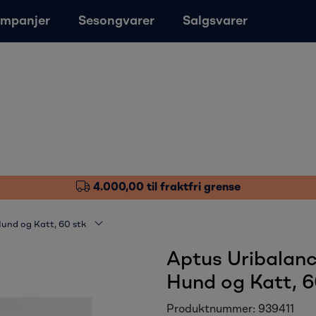
mpanjer
Sesongvarer
Salgsvarer
4.000,00 til fraktfri grense
Hund og Katt, 60 stk
Aptus Uribalance
Hund og Katt, 6
Produktnummer:
939411