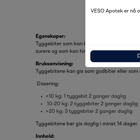
VESO Apotek er nå og
Egenskaper:
Tyggebiter som kan bidra til å bedre urinvei
surere og som kan hindre at bakterier fester 
D
Bruksanvisning:
Tyggebitene kan gis som godbiter eller som 
Dosering:
<10 kg: 1 tyggebit 2 ganger daglig
10-20 kg: 2 tyggebiter 2 ganger daglig
>20 kg: 3 tyggebiter 2 ganger daglig
Tyggebitene bør gis daglig i minst 14 dager.
Innhold: