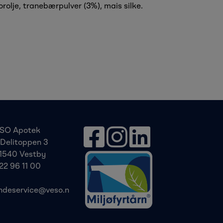
rolje, tranebærpulver (3%), mais silke.
SO Apotek
Delitoppen 3
1540 Vestby
22 96 11 00
ndeservice@veso.n