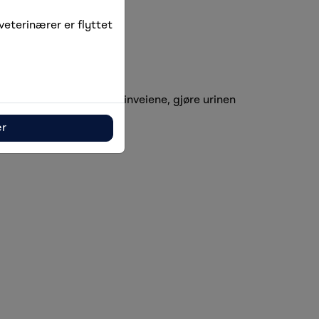
eterinærer er flyttet
 styrke slimhinnen i urinveiene, gjøre urinen
ær