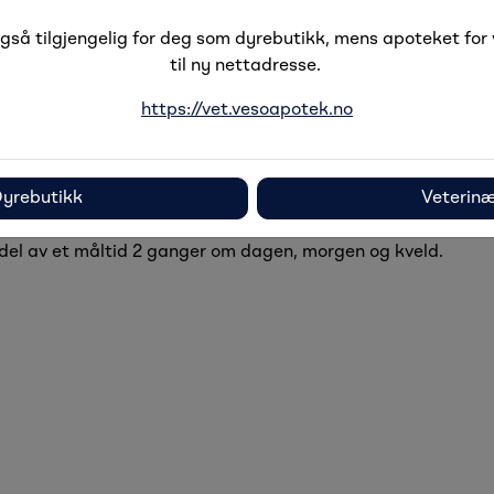
så tilgjengelig for deg som dyrebutikk, mens apoteket for v
til ny nettadresse.
Beskrivelse
Spesifikasjoner
https://vet.vesoapotek.no
sproblemer hos hund og katt. Inneholder ingredienser som kan
seg i urinveiene.
yrebutikk
Veterin
del av et måltid 2 ganger om dagen, morgen og kveld.