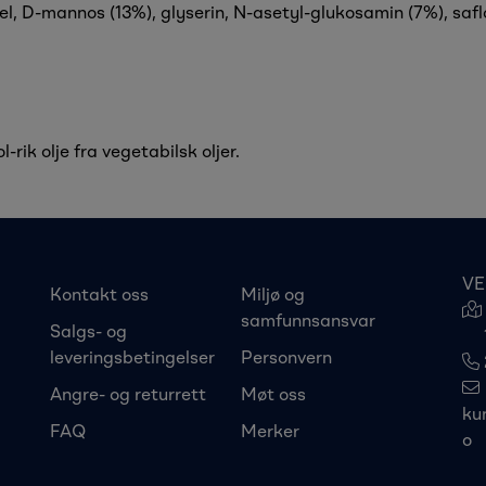
el, D-mannos (13%), glyserin, N-asetyl-glukosamin (7%), saflo
-rik olje fra vegetabilsk oljer.
VE
Kontakt oss
Miljø og
samfunnsansvar
Salgs- og
leveringsbetingelser
Personvern
Angre- og returrett
Møt oss
ku
FAQ
Merker
o