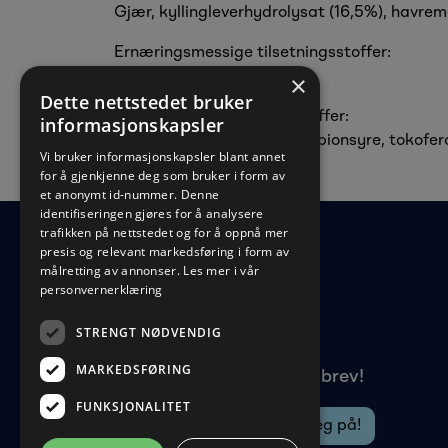
Gjær, kyllingleverhydrolysat (16,5%), havrem
Ernæringsmessige tilsetningsstoffer:
L-Tryptofan 43 mg/g
×
Dette nettstedet bruker
Teknologiske tilsetningsstoffer:
informasjonskapsler
Soyalecitin, sorbinsyre, propionsyre, tokoferol
Vi bruker informasjonskapsler blant annet
for å gjenkjenne deg som bruker i form av
et anonymt id-nummer. Denne
identifiseringen gjøres for å analysere
trafikken på nettstedet og for å oppnå mer
presis og relevant markedsføring i form av
målretting av annonser.
Les mer i vår
personvernerklæring
STRENGT NØDVENDIG
MARKEDSFØRING
Meld deg på vårt nyhetsbrev!
FUNKSJONALITET