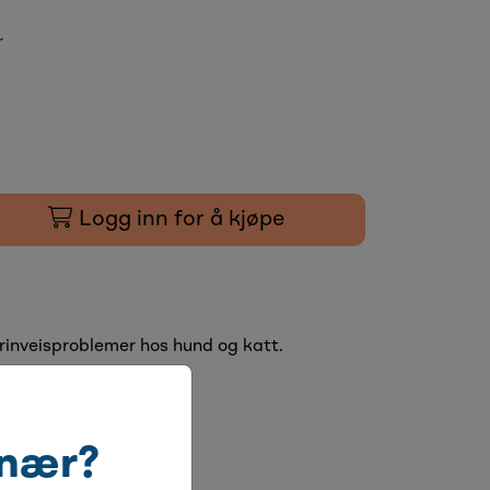
r
Logg inn for å kjøpe
inveisproblemer hos hund og katt.
inær?