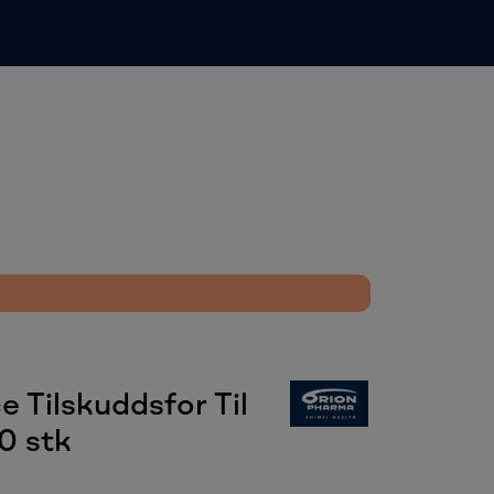
0
Infosenter
Favoritter
Logg inn
 Tilskuddsfor Til
0 stk