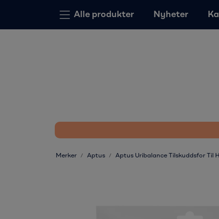
Skip to main content
Alle produkter
Nyheter
Ka
Merker
Aptus
Aptus Uribalance Tilskuddsfor Til 