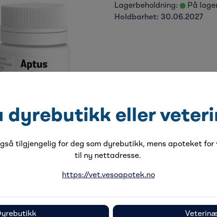
Lagerbeholdning:
På lage
Holdbarhet:
30.06.2027
-
+
u dyrebutikk eller veter
Legg til favoritter
Fôrtilskudd til hund og katt f
så tilgjengelig for deg som dyrebutikk, mens apoteket for v
til ny nettadresse.
https://vet.vesoapotek.no
Beskrivelse
Spesifikasjoner
yrebutikk
Veterin
m kan støtte hud, pels og klør. Kan hjelpe mot tørr og livløs 