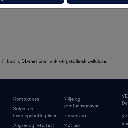
.
), biotin, DL-metionin, mikrokrystallinsk cellulose.
VE
Kontakt oss
Miljø og
De
samfunnsansvar
Salgs- og
leveringsbetingelser
Personvern
22
ku
Angre- og returrett
Møt oss