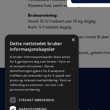
flassete hud, samt svake og skjøre klør.
Bruksanvisning:
Hund: Gi ½-1 tablett per 10 kg daglig
Katt: ½-1 tablett daglig.
Det anbefales å gi tablettene i minst 8 uker
×
Dette nettstedet bruker
Innhold:
informasjonskapsler
Maisstivelse, magnesiumstearat, gelatin (svin
Vi bruker informasjonskapsler blant annet
for å gjenkjenne deg som bruker i form av
et anonymt id-nummer. Denne
identifiseringen gjøres for å analysere
trafikken på nettstedet og for å oppnå mer
presis og relevant markedsføring i form av
målretting av annonser.
Les mer i vår
personvernerklæring
STRENGT NØDVENDIG
MARKEDSFØRING