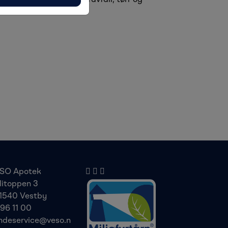
SO Apotek
litoppen 3
1540 Vestby
 96 11 00
ndeservice@veso.n