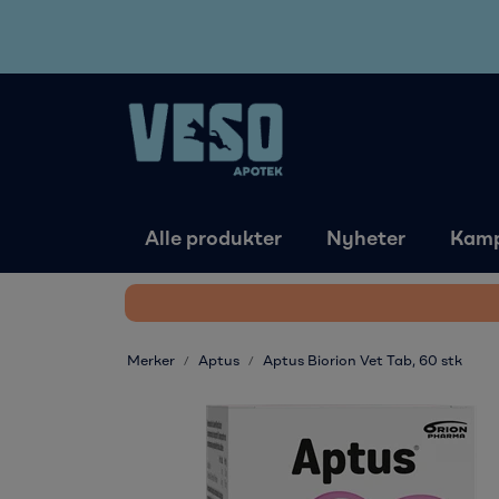
Skip to main content
Alle produkter
Nyheter
Kamp
Merker
Aptus
Aptus Biorion Vet Tab, 60 stk