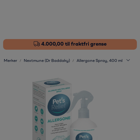
Skip to main content
Fôrtilskudd
Pleieprodukter
4.000,00 til fraktfri grense
Sårstell
Merker
Nextmune (Dr Baddaky)
Allergone Spray, 400 ml
Stressdempende
Øvrige varer
Nyheter
Kampanjer