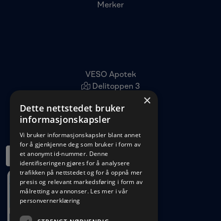
Merker
VESO Apotek
Delitoppen 3
×
1540 Vestby
Dette nettstedet bruker
22 96 11 00
informasjonskapsler
kundeservice@veso.no
Vi bruker informasjonskapsler blant annet
for å gjenkjenne deg som bruker i form av
et anonymt id-nummer. Denne
identifiseringen gjøres for å analysere
trafikken på nettstedet og for å oppnå mer
presis og relevant markedsføring i form av
målretting av annonser.
Les mer i vår
personvernerklæring